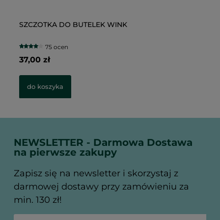
SZCZOTKA DO BUTELEK WINK
Ku
S
75 ocen
37,00 zł
79
69
do koszyka
NEWSLETTER - Darmowa Dostawa
na pierwsze zakupy
Zapisz się na newsletter i skorzystaj z
darmowej dostawy przy zamówieniu za
min. 130 zł!