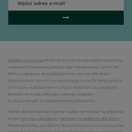
Butelki termiczne
WINK to wielokrotnego użytku produkty
wykonane z wysokiej jakości stali nierdzewnej, wolne od
BPA, co sprawia, że są bezpieczne również dla dzieci.
Nasze butelki termiczne wyróżniają się na tle tradycyjnych
termosów, kubków termicznych, bidonów czy zwykłych
butelek na wodę, oferując większą wygodę i
funkcjonalność w codziennym użytkowaniu.
WINK oferuje również szeroki wybór termosów na jedzenie,
w tym
termosy obiadowe
i
termosy na jedzenie dla dzieci
.
Nasze produkty są idealne do przechowywania i transportu