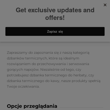
Strona główna
Dzbanki
Zapraszamy do zapoznania się z naszą kategorią
dzbanków termicznych, które są idealnym
rozwiązaniem do przechowywania i serwowania
gorących napojów. Niezależnie od tego, czy
potrzebujesz dzbanka termicznego do herbaty, czy
dzbanka termicznego do kawy, nasze produkty spełnią
Twoje oczekiwania.
Opcje przeglądania