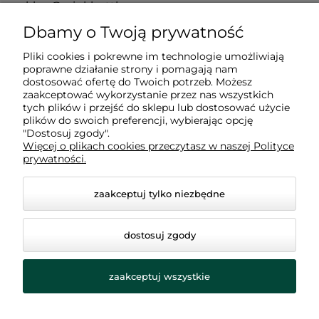
sklep@winkbottle.com
Dbamy o Twoją prywatność
Pliki cookies i pokrewne im technologie umożliwiają
poprawne działanie strony i pomagają nam
Zakupy
dostosować ofertę do Twoich potrzeb. Możesz
zaakceptować wykorzystanie przez nas wszystkich
tych plików i przejść do sklepu lub dostosować użycie
plików do swoich preferencji, wybierając opcję
Informacje
"Dostosuj zgody".
Więcej o plikach cookies przeczytasz w naszej Polityce
prywatności.
O nas
zaakceptuj tylko niezbędne
dostosuj zgody
zaakceptuj wszystkie
© 2026 winkbottle.com. Wszelkie prawa zastrzeżone.