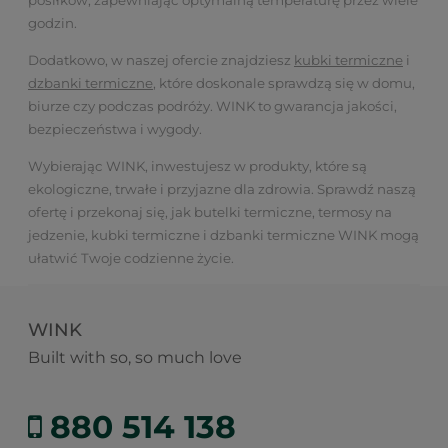
posiłków, zapewniając optymalną temperaturę przez wiele
godzin.
Dodatkowo, w naszej ofercie znajdziesz
kubki termiczne
i
dzbanki termiczne
, które doskonale sprawdzą się w domu,
biurze czy podczas podróży. WINK to gwarancja jakości,
bezpieczeństwa i wygody.
Wybierając WINK, inwestujesz w produkty, które są
ekologiczne, trwałe i przyjazne dla zdrowia. Sprawdź naszą
ofertę i przekonaj się, jak butelki termiczne, termosy na
jedzenie, kubki termiczne i dzbanki termiczne WINK mogą
ułatwić Twoje codzienne życie.
WINK
Built with so, so much love
880 514 138