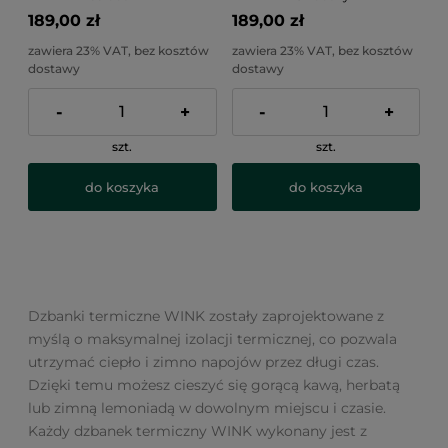
189,00 zł
189,00 zł
zawiera 23% VAT, bez kosztów
zawiera 23% VAT, bez kosztów
dostawy
dostawy
-
+
-
+
szt.
szt.
do koszyka
do koszyka
Dzbanki termiczne WINK zostały zaprojektowane z
myślą o maksymalnej izolacji termicznej, co pozwala
utrzymać ciepło i zimno napojów przez długi czas.
Dzięki temu możesz cieszyć się gorącą kawą, herbatą
lub zimną lemoniadą w dowolnym miejscu i czasie.
Każdy dzbanek termiczny WINK wykonany jest z