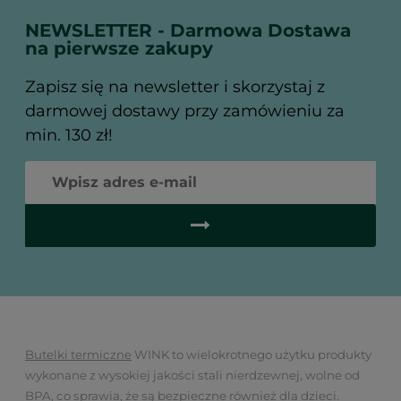
NEWSLETTER - Darmowa Dostawa
na pierwsze zakupy
Zapisz się na newsletter i skorzystaj z
darmowej dostawy przy zamówieniu za
min. 130 zł!
Butelki termiczne
WINK to wielokrotnego użytku produkty
wykonane z wysokiej jakości stali nierdzewnej, wolne od
BPA, co sprawia, że są bezpieczne również dla dzieci.