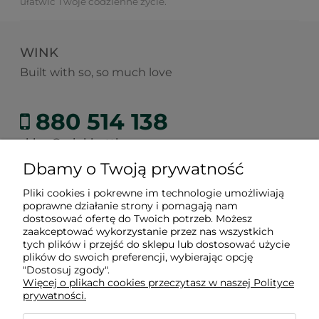
ułatwić Twoje codzienne życie.
WINK
Built with so, so much love
880 514 138
sklep@winkbottle.com
Dbamy o Twoją prywatność
Pliki cookies i pokrewne im technologie umożliwiają
poprawne działanie strony i pomagają nam
Zakupy
dostosować ofertę do Twoich potrzeb. Możesz
zaakceptować wykorzystanie przez nas wszystkich
tych plików i przejść do sklepu lub dostosować użycie
plików do swoich preferencji, wybierając opcję
Informacje
"Dostosuj zgody".
Więcej o plikach cookies przeczytasz w naszej Polityce
prywatności.
O nas