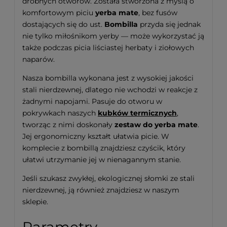
drobnych otworów. Została stworzona z myślą o
komfortowym piciu
yerba mate
, bez fusów
dostających się do ust.
Bombilla
przyda się jednak
nie tylko miłośnikom yerby — może wykorzystać ją
także podczas picia liściastej herbaty i ziołowych
naparów.
Nasza bombilla wykonana jest z wysokiej jakości
stali nierdzewnej, dlatego nie wchodzi w reakcje z
żadnymi napojami. Pasuje do otworu w
pokrywkach naszych
kubków termicznych
,
tworząc z nimi doskonały
zestaw do yerba mate
.
Jej ergonomiczny kształt ułatwia picie. W
komplecie z bombillą znajdziesz czyścik, który
ułatwi utrzymanie jej w nienagannym stanie.
Jeśli szukasz zwykłej, ekologicznej słomki ze stali
nierdzewnej, ją również znajdziesz w naszym
sklepie.
Parametry