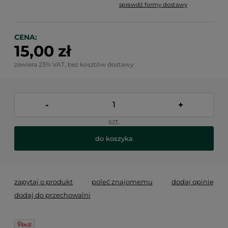
sprawdź formy dostawy
Cena nie zawiera ewentualnych kosztów płatności
CENA:
15,00 zł
zawiera 23% VAT, bez kosztów dostawy
-
+
szt.
do koszyka
zapytaj o produkt
poleć znajomemu
dodaj opinię
dodaj do przechowalni