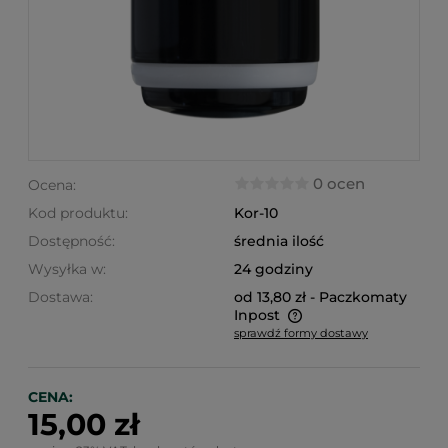
0 ocen
Ocena:
Kod produktu:
Kor-10
Dostępność:
średnia ilość
Wysyłka w:
24 godziny
Dostawa:
od 13,80 zł
- Paczkomaty
Inpost
sprawdź formy dostawy
Cena nie zawiera ewentualnych kosztów płatności
CENA:
15,00 zł