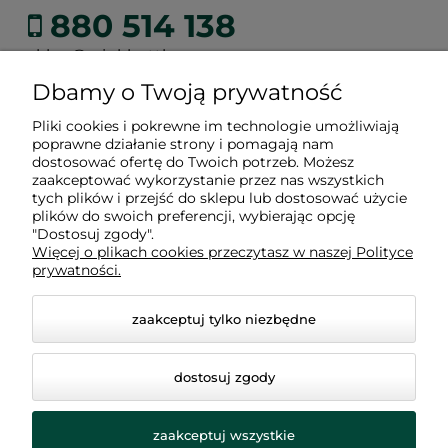
880 514 138
sklep@winkbottle.com
Dbamy o Twoją prywatność
Pliki cookies i pokrewne im technologie umożliwiają
poprawne działanie strony i pomagają nam
Zakupy
dostosować ofertę do Twoich potrzeb. Możesz
zaakceptować wykorzystanie przez nas wszystkich
tych plików i przejść do sklepu lub dostosować użycie
plików do swoich preferencji, wybierając opcję
Informacje
"Dostosuj zgody".
Więcej o plikach cookies przeczytasz w naszej Polityce
prywatności.
O nas
zaakceptuj tylko niezbędne
dostosuj zgody
zaakceptuj wszystkie