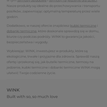
w tym
termosy obiadowe
i
termosy na jedzenie dla dzieci
.
Nasze produkty są idealne do przechowywania i transportu
posiłków, zapewniając optymalną temperaturę przez wiele
godzin.
Dodatkowo, w naszej ofercie znajdziesz
kubki termiczne
i
dzbanki termiczne
, które doskonale sprawdzą się w domu,
biurze czy podczas podróży. WINK to gwarancja jakości,
bezpieczeństwa i wygody.
Wybierając WINK, inwestujesz w produkty, które są
ekologiczne, trwałe i przyjazne dla zdrowia. Sprawdź naszą
ofertę i przekonaj się, jak butelki termiczne, termosy na
jedzenie, kubki termiczne i dzbanki termiczne WINK mogą
ułatwić Twoje codzienne życie.
WINK
Built with so, so much love