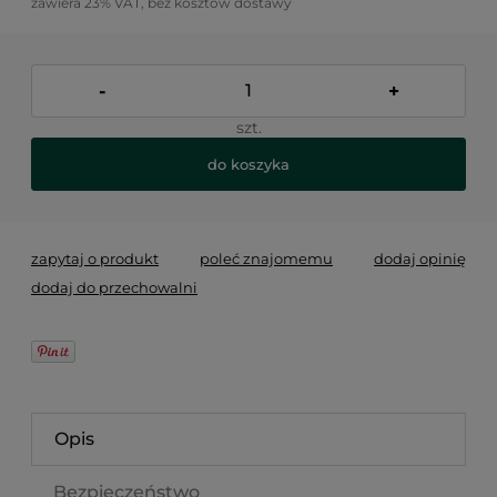
zawiera 23% VAT, bez kosztów dostawy
-
+
szt.
do koszyka
zapytaj o produkt
poleć znajomemu
dodaj opinię
dodaj do przechowalni
Opis
Bezpieczeństwo