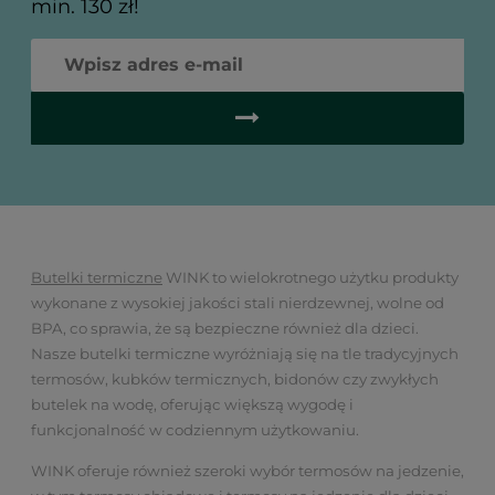
min. 130 zł!
Butelki termiczne
WINK to wielokrotnego użytku produkty
wykonane z wysokiej jakości stali nierdzewnej, wolne od
BPA, co sprawia, że są bezpieczne również dla dzieci.
Nasze butelki termiczne wyróżniają się na tle tradycyjnych
termosów, kubków termicznych, bidonów czy zwykłych
butelek na wodę, oferując większą wygodę i
funkcjonalność w codziennym użytkowaniu.
WINK oferuje również szeroki wybór termosów na jedzenie,