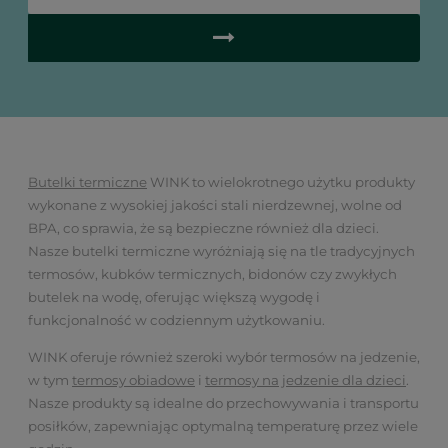
Butelki termiczne
WINK to wielokrotnego użytku produkty
wykonane z wysokiej jakości stali nierdzewnej, wolne od
BPA, co sprawia, że są bezpieczne również dla dzieci.
Nasze butelki termiczne wyróżniają się na tle tradycyjnych
termosów, kubków termicznych, bidonów czy zwykłych
butelek na wodę, oferując większą wygodę i
funkcjonalność w codziennym użytkowaniu.
WINK oferuje również szeroki wybór termosów na jedzenie,
w tym
termosy obiadowe
i
termosy na jedzenie dla dzieci
.
Nasze produkty są idealne do przechowywania i transportu
posiłków, zapewniając optymalną temperaturę przez wiele