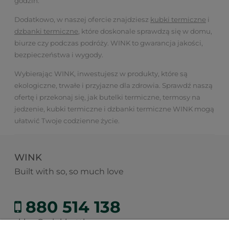
godzin.
Dodatkowo, w naszej ofercie znajdziesz
kubki termiczne
i
dzbanki termiczne
, które doskonale sprawdzą się w domu,
biurze czy podczas podróży. WINK to gwarancja jakości,
bezpieczeństwa i wygody.
Wybierając WINK, inwestujesz w produkty, które są
ekologiczne, trwałe i przyjazne dla zdrowia. Sprawdź naszą
ofertę i przekonaj się, jak butelki termiczne, termosy na
jedzenie, kubki termiczne i dzbanki termiczne WINK mogą
ułatwić Twoje codzienne życie.
WINK
Built with so, so much love
880 514 138
sklep@winkbottle.com