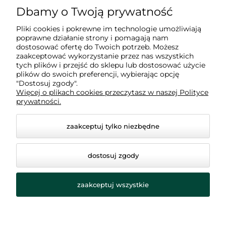
Dbamy o Twoją prywatność
Pliki cookies i pokrewne im technologie umożliwiają
poprawne działanie strony i pomagają nam
Zakupy
dostosować ofertę do Twoich potrzeb. Możesz
zaakceptować wykorzystanie przez nas wszystkich
tych plików i przejść do sklepu lub dostosować użycie
Informacje
plików do swoich preferencji, wybierając opcję
"Dostosuj zgody".
Więcej o plikach cookies przeczytasz w naszej Polityce
prywatności.
O nas
zaakceptuj tylko niezbędne
dostosuj zgody
zaakceptuj wszystkie
© 2026 winkbottle.com. Wszelkie prawa zastrzeżone.
Styl graficzny ShopGadget.pl
Sklep internetowy Shoper.pl