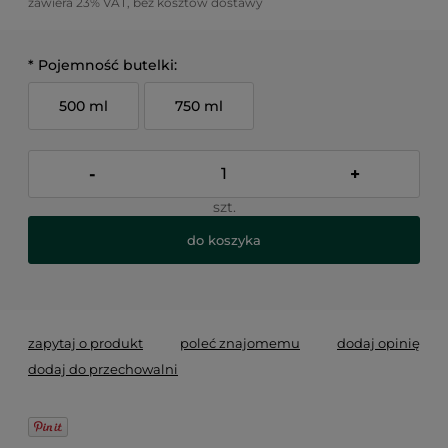
zawiera 23% VAT, bez kosztów dostawy
*
Pojemność butelki:
500 ml
750 ml
-
+
szt.
do koszyka
*
- Pole wymagane
zapytaj o produkt
poleć znajomemu
dodaj opinię
dodaj do przechowalni