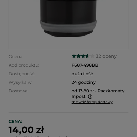
32 oceny
Ocena:
Kod produktu:
F687-498BB
Dostępność:
duża ilość
Wysyłka w:
24 godziny
Dostawa:
od 13,80 zł
- Paczkomaty
Inpost
sprawdź formy dostawy
Cena nie zawiera ewentualnych kosztów płatności
CENA:
14,00 zł