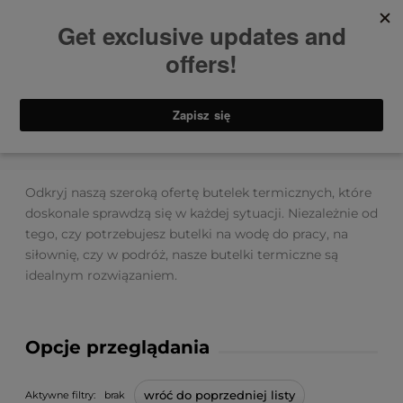
Strona główna
Butelki termiczne
Odkryj naszą szeroką ofertę butelek termicznych, które
doskonale sprawdzą się w każdej sytuacji. Niezależnie od
tego, czy potrzebujesz butelki na wodę do pracy, na
siłownię, czy w podróż, nasze butelki termiczne są
idealnym rozwiązaniem.
Opcje przeglądania
wróć do poprzedniej listy
Aktywne filtry:
brak