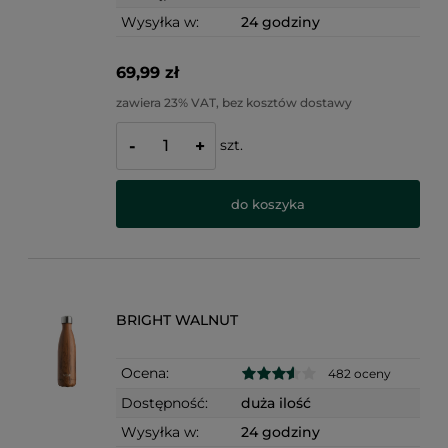
Wysyłka w:
24 godziny
69,99 zł
zawiera 23% VAT, bez kosztów dostawy
szt.
-
+
do koszyka
BRIGHT WALNUT
Ocena:
482 oceny
Dostępność:
duża ilość
Wysyłka w:
24 godziny