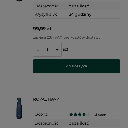
Dostępność:
duża ilość
Wysyłka w:
24 godziny
99,99 zł
zawiera 23% VAT, bez kosztów dostawy
szt.
-
+
do koszyka
ROYAL NAVY
Ocena:
61 ocen
Dostępność:
duża ilość