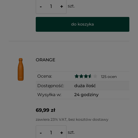
szt.
-
+
do koszyka
ORANGE
Ocena:
125 ocen
Dostępność:
duża ilość
Wysyłka w:
24 godziny
69,99 zł
zawiera 23% VAT, bez kosztów dostawy
szt.
-
+