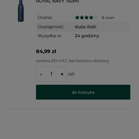
ROYAL NAVY 750ml
Ocena:
8 ocen
Dostępność:
duża ilość
Wysyłka w:
24 godziny
84,99 zł
zawiera 23% VAT, bez kosztów dostawy
szt.
-
+
do koszyka