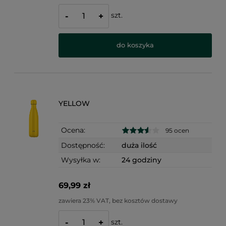
szt.
-
+
do koszyka
YELLOW
Ocena:
95 ocen
Dostępność:
duża ilość
Wysyłka w:
24 godziny
69,99 zł
zawiera 23% VAT, bez kosztów dostawy
szt.
-
+