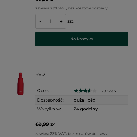
zawiera 23% VAT, bez kosztów dostawy
szt.
-
+
do koszyka
RED
Ocena:
129 ocen
Dostępność:
duża ilość
Wysyłka w:
24 godziny
69,99 zł
zawiera 23% VAT, bez kosztów dostawy