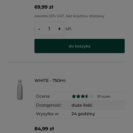
69,99 zł
zawiera 23% VAT, bez kosztów dostawy
szt.
-
+
do koszyka
WHITE - 750ml
Ocena:
91 ocen
Dostępność:
duża ilość
Wysyłka w:
24 godziny
84,99 zł