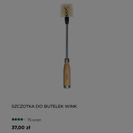
SZCZOTKA DO BUTELEK WINK
Ku
S
75 ocen
37,00 zł
79
69