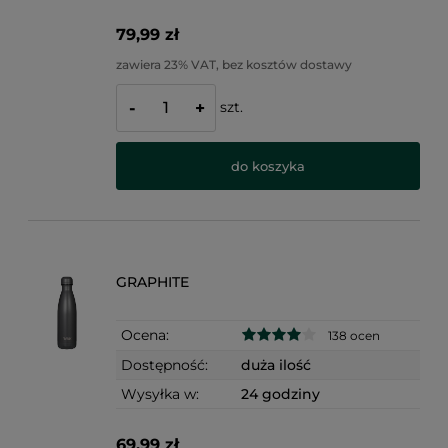
79,99 zł
zawiera 23% VAT, bez kosztów dostawy
szt.
-
+
do koszyka
GRAPHITE
Ocena:
138 ocen
Dostępność:
duża ilość
Wysyłka w:
24 godziny
69,99 zł