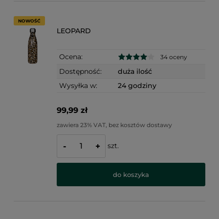
NOWOŚĆ
LEOPARD
Ocena:
34 oceny
Dostępność:
duża ilość
Wysyłka w:
24 godziny
99,99 zł
zawiera 23% VAT, bez kosztów dostawy
szt.
-
+
do koszyka