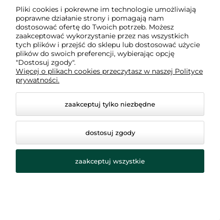
Pliki cookies i pokrewne im technologie umożliwiają
poprawne działanie strony i pomagają nam
dostosować ofertę do Twoich potrzeb. Możesz
Butelki termiczne
WINK to wielokrotnego użytku produkty
zaakceptować wykorzystanie przez nas wszystkich
wykonane z wysokiej jakości stali nierdzewnej, wolne od
tych plików i przejść do sklepu lub dostosować użycie
plików do swoich preferencji, wybierając opcję
BPA, co sprawia, że są bezpieczne również dla dzieci.
"Dostosuj zgody".
Nasze butelki termiczne wyróżniają się na tle tradycyjnych
Więcej o plikach cookies przeczytasz w naszej Polityce
termosów, kubków termicznych, bidonów czy zwykłych
prywatności.
butelek na wodę, oferując większą wygodę i
funkcjonalność w codziennym użytkowaniu.
zaakceptuj tylko niezbędne
WINK oferuje również szeroki wybór termosów na jedzenie,
w tym
termosy obiadowe
i
termosy na jedzenie dla dzieci
.
dostosuj zgody
Nasze produkty są idealne do przechowywania i transportu
posiłków, zapewniając optymalną temperaturę przez wiele
zaakceptuj wszystkie
godzin.
Dodatkowo, w naszej ofercie znajdziesz
kubki termiczne
i
dzbanki termiczne
, które doskonale sprawdzą się w domu,
biurze czy podczas podróży. WINK to gwarancja jakości,
bezpieczeństwa i wygody.