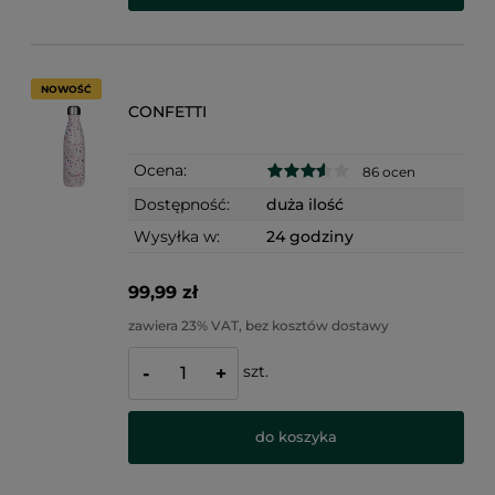
NOWOŚĆ
CONFETTI
Ocena:
86 ocen
Dostępność:
duża ilość
Wysyłka w:
24 godziny
99,99 zł
zawiera 23% VAT, bez kosztów dostawy
szt.
-
+
do koszyka