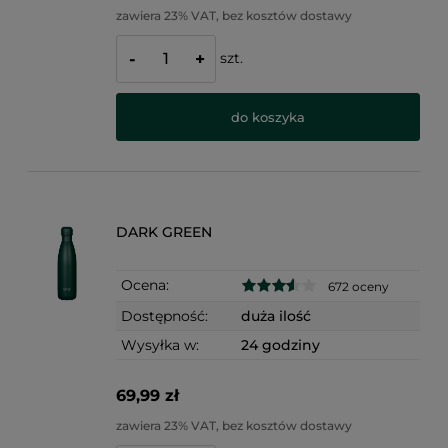
zawiera 23% VAT, bez kosztów dostawy
szt.
-
+
do koszyka
DARK GREEN
Ocena:
672 oceny
Dostępność:
duża ilość
Wysyłka w:
24 godziny
69,99 zł
zawiera 23% VAT, bez kosztów dostawy