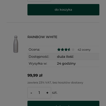
do koszyka
RAINBOW WHITE
Ocena:
42 oceny
Dostępność:
duża ilość
Wysyłka w:
24 godziny
99,99 zł
zawiera 23% VAT, bez kosztów dostawy
szt.
-
+