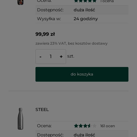
Ocena:
1 ocena
Dostępność:
duża ilość
Wysyłka w:
24 godziny
99,99 zł
zawiera 23% VAT, bez kosztów dostawy
szt.
-
+
do koszyka
STEEL
Ocena:
161 ocen
Dostępność:
duża ilość