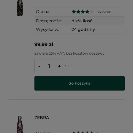
Ocena:
27 ocen
Dostępność:
duża ilość
Wysyłka w:
24 godziny
99,99 zł
zawiera 23% VAT, bez kosztów dostawy
szt.
-
+
do koszyka
ZEBRA