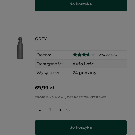
do koszyka
GREY
Ocena:
274 oceny
Dostępność:
duża ilość
Wysyłka w:
24 godziny
69,99 zł
zawiera 23% VAT, bez kosztów dostawy
szt.
-
+
do koszyka