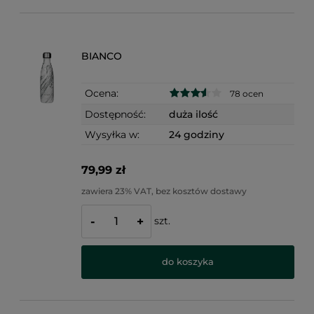
BIANCO
Ocena:
78 ocen
Dostępność:
duża ilość
Wysyłka w:
24 godziny
79,99 zł
zawiera 23% VAT, bez kosztów dostawy
szt.
-
+
do koszyka