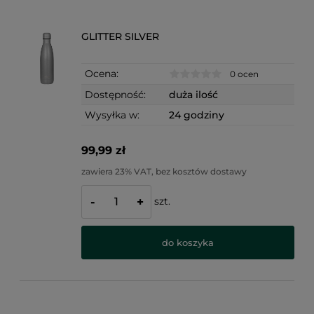
GLITTER SILVER
Ocena:
0 ocen
Dostępność:
duża ilość
Wysyłka w:
24 godziny
99,99 zł
zawiera 23% VAT, bez kosztów dostawy
szt.
-
+
do koszyka