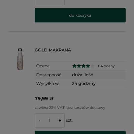
do koszyka
GOLD MAKRANA
Ocena:
84 oceny
Dostępność:
duża ilość
Wysyłka w:
24 godziny
79,99 zł
zawiera 23% VAT, bez kosztów dostawy
szt.
-
+