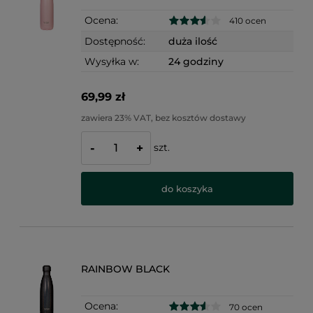
Ocena:
410 ocen
Dostępność:
duża ilość
Wysyłka w:
24 godziny
69,99 zł
zawiera 23% VAT, bez kosztów dostawy
szt.
-
+
do koszyka
RAINBOW BLACK
Ocena:
70 ocen