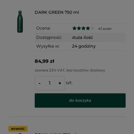
DARK GREEN 750 ml
Ocena:
41 ocen
Dostępność:
duża ilość
Wysyłka w:
24 godziny
84,99 zł
zawiera 23% VAT, bez kosztów dostawy
szt.
-
+
do koszyka
NOWOŚĆ