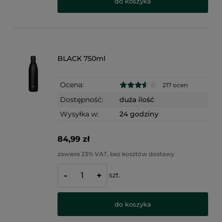
do koszyka
BLACK 750ml
Ocena:
217 ocen
Dostępność:
duża ilość
Wysyłka w:
24 godziny
84,99 zł
zawiera 23% VAT, bez kosztów dostawy
szt.
-
+
do koszyka