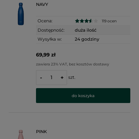
NAVY
Ocena:
119 ocen
Dostępność:
duża ilość
Wysyłka w:
24 godziny
69,99 zł
zawiera 23% VAT, bez kosztów dostawy
szt.
-
+
do koszyka
PINK