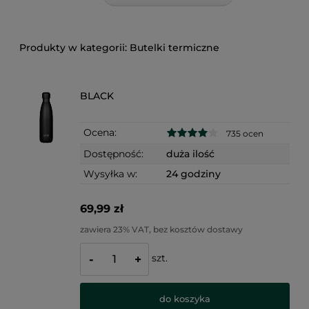
Butelki termiczne
BLACK
Ocena:
735 ocen
Dostępność:
duża ilość
Wysyłka w:
24 godziny
69,99 zł
zawiera 23% VAT, bez kosztów dostawy
szt.
-
+
do koszyka