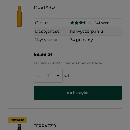
MUSTARD
Ocena:
141 ocen
Dostępność:
na wyczerpaniu
Wysyłka w:
24 godziny
69,99 zł
zawiera 23% VAT, bez kosztów dostawy
szt.
-
+
do koszyka
NOWOŚĆ
TERRAZZO