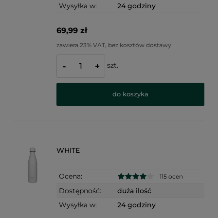
Wysyłka w:
24 godziny
69,99 zł
zawiera 23% VAT, bez kosztów dostawy
szt.
-
+
do koszyka
WHITE
Ocena:
115 ocen
Dostępność:
duża ilość
Wysyłka w:
24 godziny