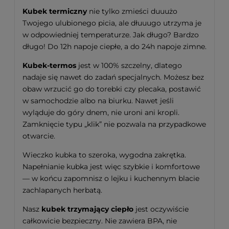
Kubek termiczny
nie tylko zmieści duuużo
Twojego ulubionego picia, ale dłuuugo utrzyma je
w odpowiedniej temperaturze. Jak długo? Bardzo
długo! Do 12h napoje ciepłe, a do 24h napoje zimne.
Kubek-termos
jest w 100% szczelny, dlatego
nadaje się nawet do zadań specjalnych. Możesz bez
obaw wrzucić go do torebki czy plecaka, postawić
w samochodzie albo na biurku. Nawet jeśli
wyląduje do góry dnem, nie uroni ani kropli.
Zamknięcie typu „klik” nie pozwala na przypadkowe
otwarcie.
Wieczko kubka to szeroka, wygodna zakrętka.
Napełnianie kubka jest więc szybkie i komfortowe
— w końcu zapomnisz o lejku i kuchennym blacie
zachlapanych herbatą.
Nasz
kubek trzymający ciepło
jest oczywiście
całkowicie bezpieczny. Nie zawiera BPA, nie