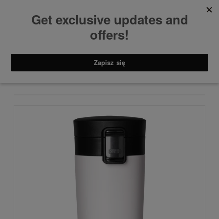
Kubki termiczne
Kubki
Kubek termiczny - WHITE