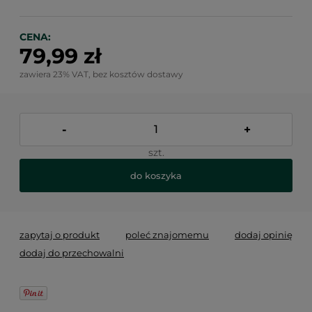
CENA:
79,99 zł
zawiera 23% VAT, bez kosztów dostawy
-
+
szt.
do koszyka
zapytaj o produkt
poleć znajomemu
dodaj opinię
dodaj do przechowalni