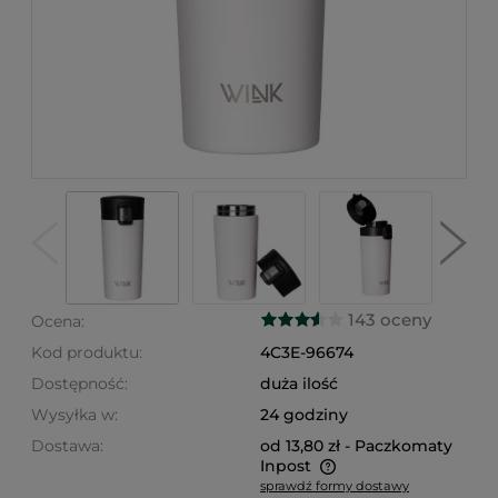
143 oceny
Ocena:
Kod produktu:
4C3E-96674
Dostępność:
duża ilość
Wysyłka w:
24 godziny
Dostawa:
od 13,80 zł
- Paczkomaty
Inpost
sprawdź formy dostawy
Cena nie zawiera ewentualnych kosztów płatności