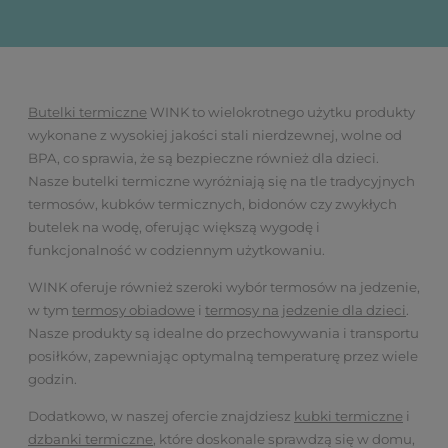
Butelki termiczne
WINK to wielokrotnego użytku produkty
wykonane z wysokiej jakości stali nierdzewnej, wolne od
BPA, co sprawia, że są bezpieczne również dla dzieci.
Nasze butelki termiczne wyróżniają się na tle tradycyjnych
termosów, kubków termicznych, bidonów czy zwykłych
butelek na wodę, oferując większą wygodę i
funkcjonalność w codziennym użytkowaniu.
WINK oferuje również szeroki wybór termosów na jedzenie,
w tym
termosy obiadowe
i
termosy na jedzenie dla dzieci
.
Nasze produkty są idealne do przechowywania i transportu
posiłków, zapewniając optymalną temperaturę przez wiele
godzin.
Dodatkowo, w naszej ofercie znajdziesz
kubki termiczne
i
dzbanki termiczne
, które doskonale sprawdzą się w domu,