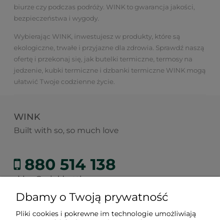
biurze czy podczas podróży. WINK to gwarancja jakości,
bezpieczeństwa i wygody.
Wybierając WINK, inwestujesz w produkty, które są
ekologiczne, trwałe i przyjazne dla zdrowia. Sprawdź naszą
ofertę i przekonaj się, jak butelki termiczne, termosy na
jedzenie, kubki termiczne i dzbanki termiczne WINK mogą
ułatwić Twoje codzienne życie.
WINK
Built with so, so much love
880 514 138
sklep@winkbottle.com
Dbamy o Twoją prywatność
Pliki cookies i pokrewne im technologie umożliwiają