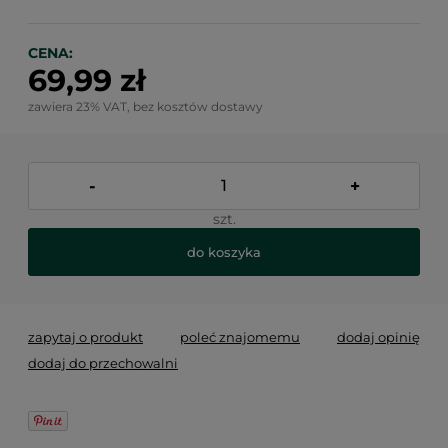
CENA:
69,99 zł
zawiera 23% VAT, bez kosztów dostawy
-
+
szt.
do koszyka
zapytaj o produkt
poleć znajomemu
dodaj opinię
dodaj do przechowalni