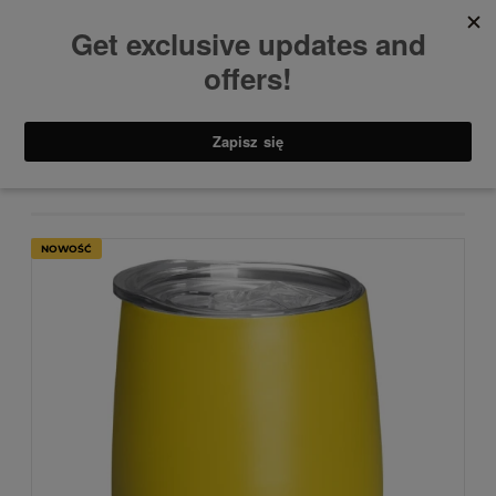
Kubki termiczne
Tumblers
TUMBLER YELLOW
NOWOŚĆ