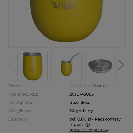
0 ocen
Ocena:
Kod produktu:
2C1B-45083
Dostępność:
duża ilość
Wysyłka w:
24 godziny
Dostawa:
od 13,80 zł
- Paczkomaty
Inpost
sprawdź formy dostawy
Cena nie zawiera ewentualnych kosztów płatności