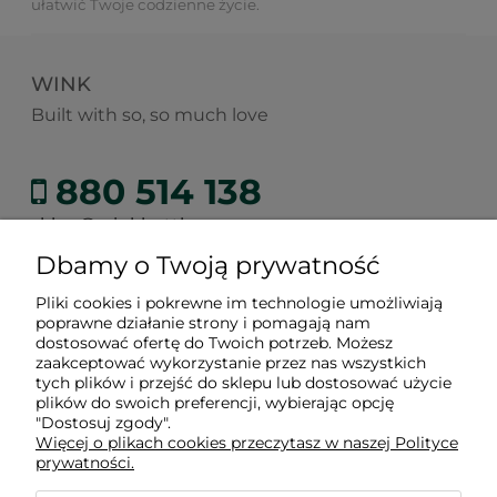
ułatwić Twoje codzienne życie.
WINK
Built with so, so much love
880 514 138
sklep@winkbottle.com
Dbamy o Twoją prywatność
Pliki cookies i pokrewne im technologie umożliwiają
poprawne działanie strony i pomagają nam
Zakupy
dostosować ofertę do Twoich potrzeb. Możesz
zaakceptować wykorzystanie przez nas wszystkich
tych plików i przejść do sklepu lub dostosować użycie
Informacje
plików do swoich preferencji, wybierając opcję
"Dostosuj zgody".
Więcej o plikach cookies przeczytasz w naszej Polityce
prywatności.
O nas