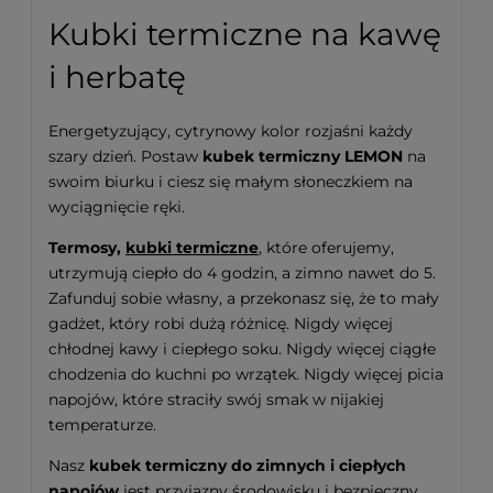
Kubki termiczne na kawę
i herbatę
Energetyzujący, cytrynowy kolor rozjaśni każdy
szary dzień. Postaw
kubek termiczny LEMON
na
swoim biurku i ciesz się małym słoneczkiem na
wyciągnięcie ręki.
Termosy,
kubki termiczne
, które oferujemy,
utrzymują ciepło do 4 godzin, a zimno nawet do 5.
Zafunduj sobie własny, a przekonasz się, że to mały
gadżet, który robi dużą różnicę. Nigdy więcej
chłodnej kawy i ciepłego soku. Nigdy więcej ciągłe
chodzenia do kuchni po wrzątek. Nigdy więcej picia
napojów, które straciły swój smak w nijakiej
temperaturze.
Nasz
kubek termiczny do zimnych i ciepłych
napojów
jest przyjazny środowisku i bezpieczny