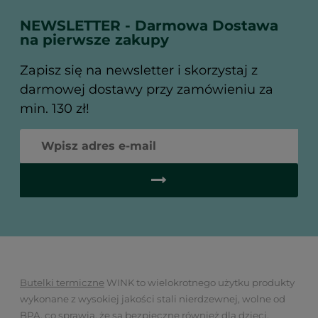
NEWSLETTER - Darmowa Dostawa
na pierwsze zakupy
Zapisz się na newsletter i skorzystaj z
darmowej dostawy przy zamówieniu za
min. 130 zł!
Butelki termiczne
WINK to wielokrotnego użytku produkty
wykonane z wysokiej jakości stali nierdzewnej, wolne od
BPA, co sprawia, że są bezpieczne również dla dzieci.