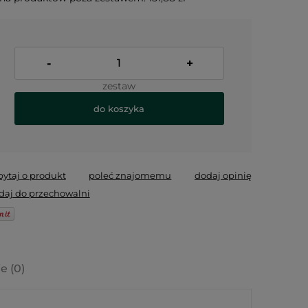
-
+
zestaw
do koszyka
pytaj o produkt
poleć znajomemu
dodaj opinię
daj do przechowalni
e (0)
lnych