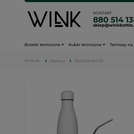
KONTAKT
880 514 1
sklep@winkbottle
Butelki termiczne
Kubki termiczne
Termosy na 
Zestawy
ZESTAW WHITE