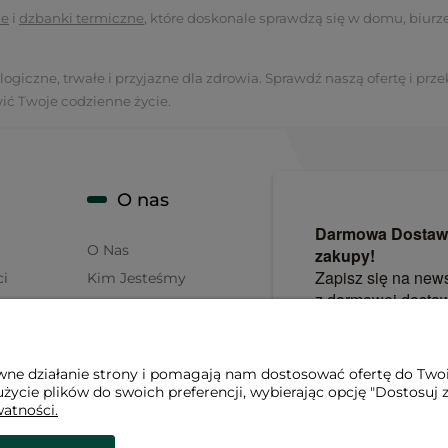
ne
i
dzbanki termiczne
, które doskonale sprawdzą się w domu, biurz
giczne, trwałe i przyjazne dla zdrowia. Sprawdź naszą ofertę i przek
ić Twoje codzienne życie.
O nas
O Nas
ci
Kim Jesteśmy
Co Robimy
Blog
sów
Oferta Hurtowa
awne działanie strony i pomagają nam dostosować ofertę do Two
życie plików do swoich preferencji, wybierając opcję "Dostosuj 
watności.