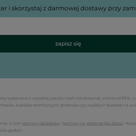
ter i skorzystaj z darmowej dostawy przy zamó
zapisz się
y wykonane z wysokiej jakości stali nierdzewnej, wolne od BPA, co
 termosów, kubków termicznych, bidonów czy zwykłych butelek na wo
enie, w tym
termosy obiadowe
i
termosy na jedzenie dla dzieci
. Nas
ele godzin.