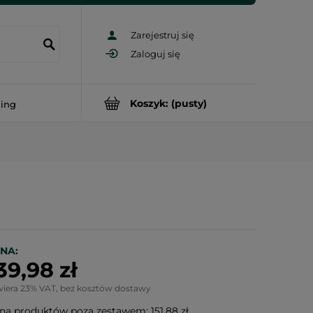
Zarejestruj się
Zaloguj się
Koszyk:
(pusty)
ding
NA:
39,98 zł
wiera 23% VAT, bez kosztów dostawy
na produktów poza zestawem: 151,88 zł