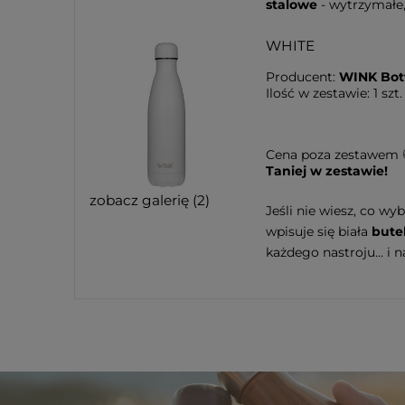
stalowe
- wytrzymałe,
WHITE
Producent:
WINK Bot
Ilość w zestawie:
1
szt.
Cena poza zestawem
Taniej w zestawie!
zobacz galerię (2)
Jeśli nie wiesz, co wy
wpisuje się biała
bute
każdego nastroju… i n