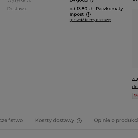
Wysyłka w:
24 godziny
Dostawa:
od 13,80 zł
- Paczkomaty
Inpost
sprawdź formy dostawy
Cena nie zawiera ewentualnych
kosztów płatności
za
do
czeństwo
Koszty dostawy
Opinie o produkci
Cena nie zawiera ewentua