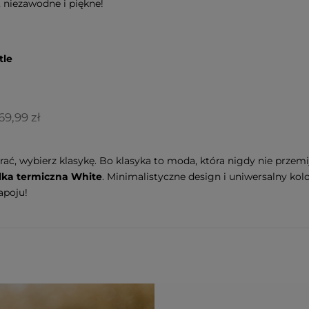
 niezawodne i piękne!
tle
69,99 zł
brać, wybierz klasykę. Bo klasyka to moda, która nigdy nie przemi
lka termiczna White
. Minimalistyczne design i uniwersalny kolo
apoju!