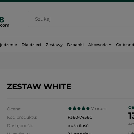
38
.com
jedzenie
Dla dzieci
Zestawy
Dzbanki
Akcesoria
Co-bran
ZESTAW WHITE
CE
7 ocen
Ocena:
1
Kod produktu:
F360-7456C
za
Dostępność:
duża ilość
Ce