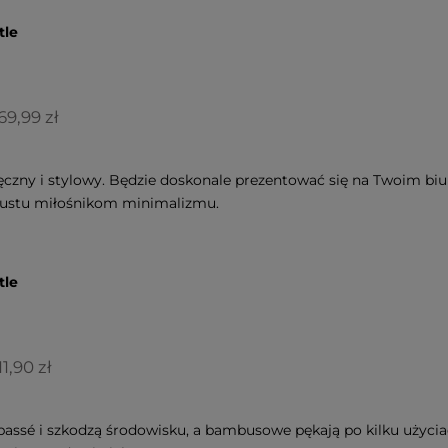
kosztów płatności
tle
69,99 zł
ęczny i stylowy. Będzie doskonale prezentować się na Twoim biur
gustu miłośnikom minimalizmu.
tle
11,90 zł
passé i szkodzą środowisku, a bambusowe pękają po kilku użycia