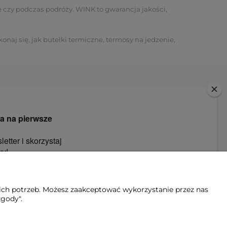
e czy podczas podróży. WINK to gwarancja jakości,
onaj się, jak butelki termiczne, termosy na jedzenie,
WINK
Built with so, so much love
880 514 138
sklep@winkbottle.com
ich potrzeb. Możesz zaakceptować wykorzystanie przez nas
zgody".