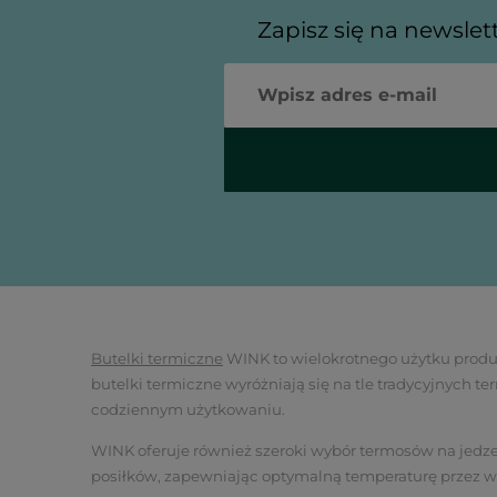
Zapisz się na newslet
Butelki termiczne
WINK to wielokrotnego użytku produkt
butelki termiczne wyróżniają się na tle tradycyjnych
codziennym użytkowaniu.
WINK oferuje również szeroki wybór termosów na jedz
posiłków, zapewniając optymalną temperaturę przez wi