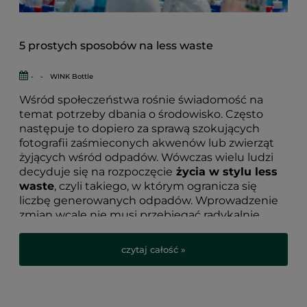
5 prostych sposobów na less waste
-
-
WINK Bottle
Wśród społeczeństwa rośnie świadomość na
temat potrzeby dbania o środowisko. Często
następuje to dopiero za sprawą szokujących
fotografii zaśmieconych akwenów lub zwierząt
żyjących wśród odpadów. Wówczas wielu ludzi
decyduje się na rozpoczęcie
życia w stylu less
waste
, czyli takiego, w którym ogranicza się
liczbę generowanych odpadów. Wprowadzenie
zmian wcale nie musi przebiegać radykalnie,
ponieważ istnieje
kilka prostych sposobów na
less waste
. Dzięki nim każdy z nas może zadbać
czytaj całość »
o środowisko.