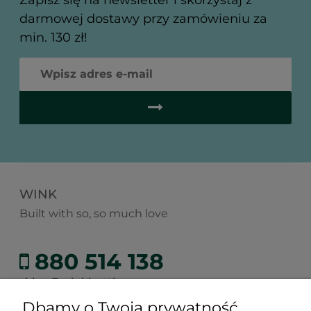
darmowej dostawy przy zamówieniu za
min. 130 zł!
WINK
Built with so, so much love
880 514 138
sklep@winkbottle.com
Dbamy o Twoją prywatność