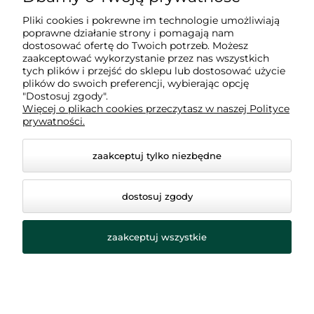
Pliki cookies i pokrewne im technologie umożliwiają
poprawne działanie strony i pomagają nam
Zakupy
dostosować ofertę do Twoich potrzeb. Możesz
zaakceptować wykorzystanie przez nas wszystkich
tych plików i przejść do sklepu lub dostosować użycie
Informacje
plików do swoich preferencji, wybierając opcję
"Dostosuj zgody".
Więcej o plikach cookies przeczytasz w naszej Polityce
prywatności.
O nas
zaakceptuj tylko niezbędne
dostosuj zgody
zaakceptuj wszystkie
© 2026 winkbottle.com. Wszelkie prawa zastrzeżone.
Styl graficzny ShopGadget.pl
Sklep internetowy Shoper.pl