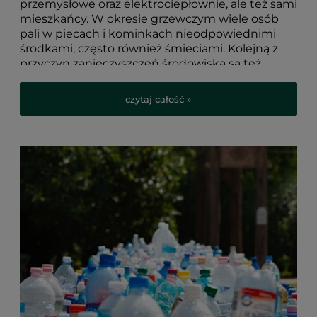
przemysłowe oraz elektrociepłownie, ale też sami
mieszkańcy. W okresie grzewczym wiele osób
pali w piecach i kominkach nieodpowiednimi
środkami, często również śmieciami. Kolejną z
przyczyn zanieczyszczeń środowiska są też
same
śmieci
, a szczególnie
plastik
. Tworzywo to
jest jednym z najgroźniejszych zanieczyszczeń
czytaj całość »
środowiska naturalnego. Nikogo zatem nie dziwi
rezolucja Unii Europejskiej zakazująca produkcji
naczyń plastikowych jednorazowego użytku.