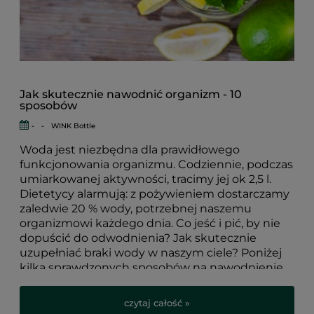
Jak skutecznie nawodnić organizm - 10
sposobów
-
-
WINK Bottle
Woda jest niezbędna dla prawidłowego
funkcjonowania organizmu. Codziennie, podczas
umiarkowanej aktywności, tracimy jej ok 2,5 l.
Dietetycy alarmują: z pożywieniem dostarczamy
zaledwie 20 % wody, potrzebnej naszemu
organizmowi każdego dnia. Co jeść i pić, by nie
dopuścić do odwodnienia? Jak skutecznie
uzupełniać braki wody w naszym ciele? Poniżej
kilka sprawdzonych sposobów na nawodnienie
organizmu.
czytaj całość »