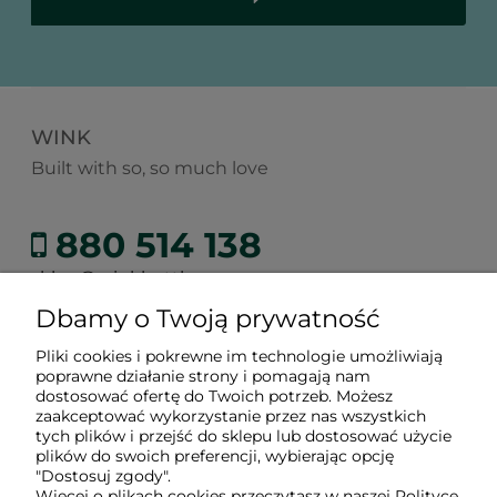
WINK
Built with so, so much love
880 514 138
sklep@winkbottle.com
Dbamy o Twoją prywatność
Pliki cookies i pokrewne im technologie umożliwiają
poprawne działanie strony i pomagają nam
Zakupy
dostosować ofertę do Twoich potrzeb. Możesz
zaakceptować wykorzystanie przez nas wszystkich
tych plików i przejść do sklepu lub dostosować użycie
Informacje
plików do swoich preferencji, wybierając opcję
"Dostosuj zgody".
Więcej o plikach cookies przeczytasz w naszej Polityce