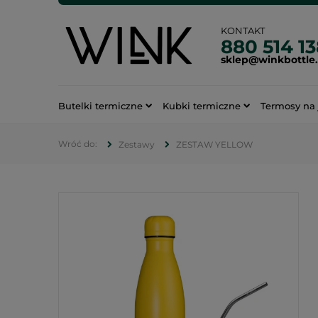
KONTAKT
880 514 1
sklep@winkbottle
Butelki termiczne
Kubki termiczne
Termosy na 
Zestawy
ZESTAW YELLOW