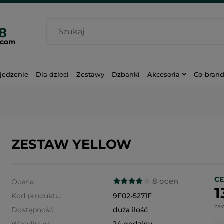
38
.com
jedzenie
Dla dzieci
Zestawy
Dzbanki
Akcesoria
Co-bran
ZESTAW YELLOW
CE
8 ocen
Ocena:
1
Kod produktu:
9F02-5271F
za
Dostępność:
duża ilość