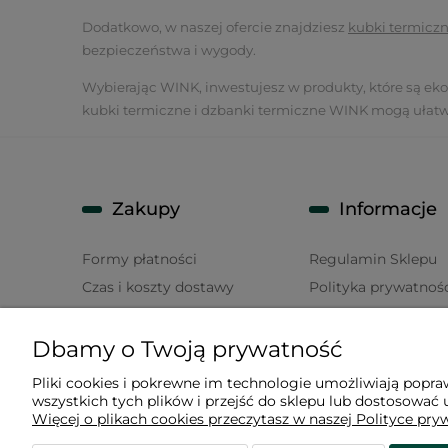
Dodatkowo, w naszej ofercie znajdziesz
kubki termicz
bezpieczeństwa i wygody.
Wybierając WINK, inwestujesz w produkty, które są ekolo
kubki termiczne i dzbanki termiczne WINK mogą ułatw
Zakupy
Informacje
Formy płatności
Regulamin Sklepu
Czas i koszty dostawy
Polityka prywatnoś
Zwroty i reklamacje
FAQ
Regulamin promocji
Kontakt
Dbamy o Twoją prywatność
"Darmowa dostawa"
Regulamin Konkur
Pliki cookies i pokrewne im technologie umożliwiają popr
Promocje
wszystkich tych plików i przejść do sklepu lub dostosować u
Więcej o plikach cookies przeczytasz w naszej Polityce pry