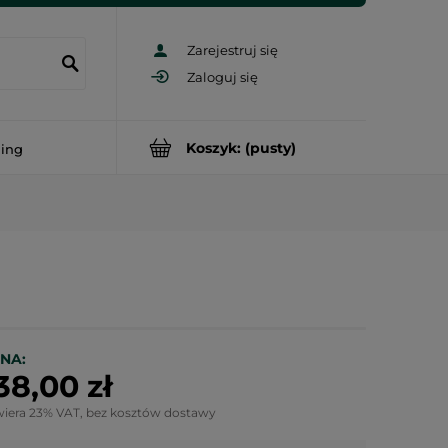
Zarejestruj się
Zaloguj się
Koszyk:
(pusty)
ding
NA:
38,00 zł
wiera 23% VAT, bez kosztów dostawy