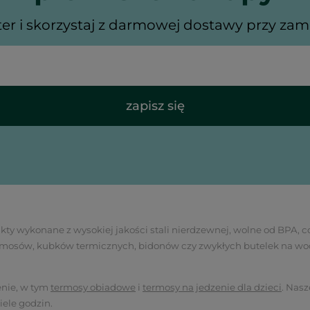
ter i skorzystaj z darmowej dostawy przy zamó
zapisz się
y wykonane z wysokiej jakości stali nierdzewnej, wolne od BPA, co
 termosów, kubków termicznych, bidonów czy zwykłych butelek na wo
enie, w tym
termosy obiadowe
i
termosy na jedzenie dla dzieci
. Nas
ele godzin.