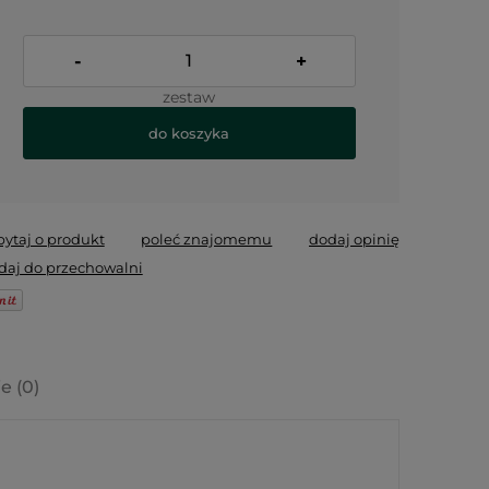
-
+
zestaw
do koszyka
pytaj o produkt
poleć znajomemu
dodaj opinię
daj do przechowalni
e (0)
lnych