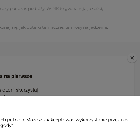
e czy podczas podróży. WINK to gwarancja jakości,
onaj się, jak butelki termiczne, termosy na jedzenie,
WINK
Built with so, so much love
880 514 138
sklep@winkbottle.com
ich potrzeb. Możesz zaakceptować wykorzystanie przez nas
zgody".