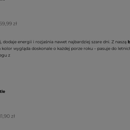
69,99 zł
, dodaje energii i rozjaśnia nawet najbardziej szare dni. Z naszą
b
n kolor wygląda doskonale o każdej porze roku – pasuje do letni
iegu z
tle
11,90 zł