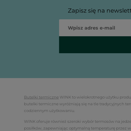
Zapisz się na newslet
Butelki termiczne
WINK to wielokrotnego użytku produkt
butelki termiczne wyróżniają się na tle tradycyjnych
codziennym użytkowaniu.
WINK oferuje również szeroki wybór termosów na jedz
posiłków, zapewniając optymalną temperaturę przez wi