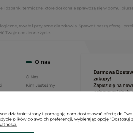
ne
i
dzbanki termiczne
, które doskonale sprawdzą się w domu, biurz
giczne, trwałe i przyjazne dla zdrowia. Sprawdź naszą ofertę i przek
ić Twoje codzienne życie.
O nas
O Nas
ci
Kim Jesteśmy
Co Robimy
Blog
sów
Oferta Hurtowa
awne działanie strony i pomagają nam dostosować ofertę do Two
życie plików do swoich preferencji, wybierając opcję "Dostosuj 
watności.