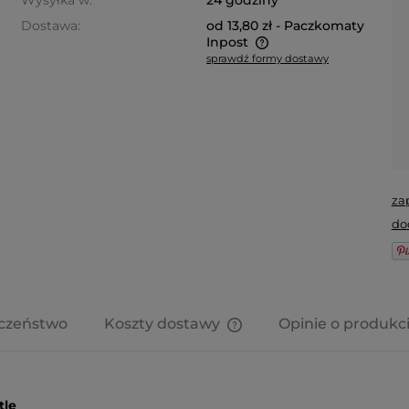
Wysyłka w:
24 godziny
Dostawa:
od 13,80 zł
- Paczkomaty
Inpost
sprawdź formy dostawy
Cena nie zawiera ewentualnych
kosztów płatności
za
do
czeństwo
Koszty dostawy
Opinie o produkci
Cena nie zawiera ewentua
kosztów płatności
tle